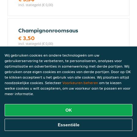
incl. statiegeld (€ 0,00)
Champignonroomsaus
€ 3,50
incl. statiegeld (€ 0,00)
Wij gebruiken cookies en andere technologieën om uw
gebruikerservaring te verbeteren, te personaliseren, analyses voor
optimalisatie en advertenties in samenwerking met derde partijen. Wij
Gorgonzolasaus
gebruiken onze eigen cookies en cookies van derde partijen. Door op OK
€ 3,50
te klikken accepteert u het gebruik van alle cookies. Wij plaatsen altijd
incl. statiegeld (€ 0,00)
noodzakelijke cookies. Selecteer
Voorkeuren beheren
om te kiezen
welke cookies u wilt accepteren, om uw voorkeur aan te passen en voor
meer informatie.
Joppiesaus
OK
€ 1,50
incl. statiegeld (€ 0,00)
Online Eten Bestellen
Essentiële