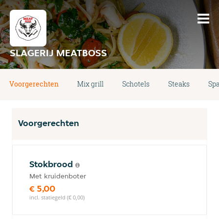
SLAGERIJ MEATBOSS
Voorgerechten
Mix grill
Schotels
Steaks
Spa
Voorgerechten
Stokbrood
Met kruidenboter
€ 5,00
incl. statiegeld (€ 0,00)