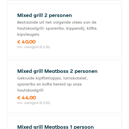
Mixed grill 2 personen
Bestaande uit het volgende vlees van de
houtskoolgrill: spareribs, kippendij, köfte,
kipvleugels
€ 40,00
incl. statiegeld (€ 0,00)
Mixed grill Meatboss 2 personen
Gekruide kipfiletlapjes, lamskotelet,
spareribs en kofte bereid op onze
houtskoolgrill
€ 44,00
incl. statiegeld (€ 0,00)
Mixed grill Meatboss 1 persoon