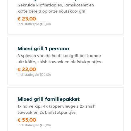
Gekruide kipfiletlapjes, lamskotelet en
köfte bereid op onze houtskool grill
€ 23,00
incl. statiegeld (€ 0,00)
Mixed grill 1 persoon
3 spiesen van de houtskoolgrill bestaande
uit: köfte, shish tawook en biefstukpuntjes
€ 22,00
incl. statiegeld (€ 0,00)
Mixed grill familiepakket
1x halve kip, 4x kippenvleugels 2x shish
tawook en 2x biefstukpuntjes
€ 55,00
incl. statiegeld (€ 0,00)